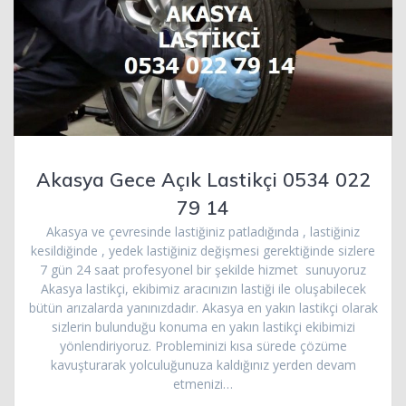
Akasya Gece Açık Lastikçi 0534 022
79 14
Akasya ve çevresinde lastiğiniz patladığında , lastiğiniz
kesildiğinde , yedek lastiğiniz değişmesi gerektiğinde sizlere
7 gün 24 saat profesyonel bir şekilde hizmet sunuyoruz
Akasya lastikçi, ekibimiz aracınızın lastiği ile oluşabilecek
bütün arızalarda yanınızdadır. Akasya en yakın lastikçi olarak
sizlerin bulunduğu konuma en yakın lastikçi ekibimizi
yönlendiriyoruz. Probleminizi kısa sürede çözüme
kavuşturarak yolculuğunuza kaldığınız yerden devam
etmenizi…