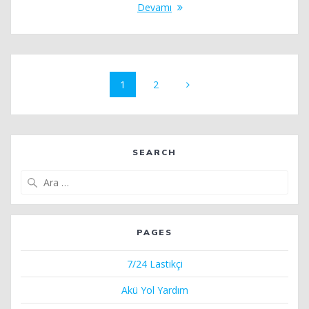
Devamı
Yazı
Sayfa
Sayfa
1
2
dolaşımı
SEARCH
Arama:
PAGES
7/24 Lastikçi
Akü Yol Yardım