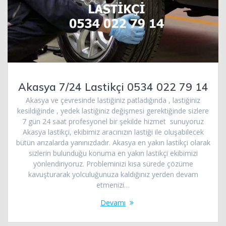
Akasya 7/24 Lastikçi 0534 022 79 14
Akasya ve çevresinde lastiğiniz patladığında , lastiğiniz
kesildiğinde , yedek lastiğiniz değişmesi gerektiğinde sizlere
7 gün 24 saat profesyonel bir şekilde hizmet sunuyoruz
Akasya lastikçi, ekibimiz aracınızın lastiği ile oluşabilecek
bütün arızalarda yanınızdadır. Akasya en yakın lastikçi olarak
sizlerin bulunduğu konuma en yakın lastikçi ekibimizi
yönlendiriyoruz. Probleminizi kısa sürede çözüme
kavuşturarak yolculuğunuza kaldığınız yerden devam
etmenizi…
Devamı