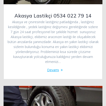
Akasya Lastikçi 0534 022 79 14
Akasya ve çevresinde lastiğiniz patladığında , lastiğiniz
kesildiğinde , yedek lastiğiniz değişmesi gerektiğinde sizlere
7 gün 24 saat profesyonel bir şekilde hizmet sunuyoruz
Akasya lastikçi, ekibimiz aracınızın lastiği ile oluşabilecek
bütün arızalarda yanınızdadır. Akasya en yakın lastikçi olarak
sizlerin bulunduğu konuma en yakın lastikçi ekibimizi
yönlendiriyoruz. Probleminizi kısa sürede çözüme
kavuşturarak yolculuğunuza kaldığınız yerden devam
etmenizi…
Devamı