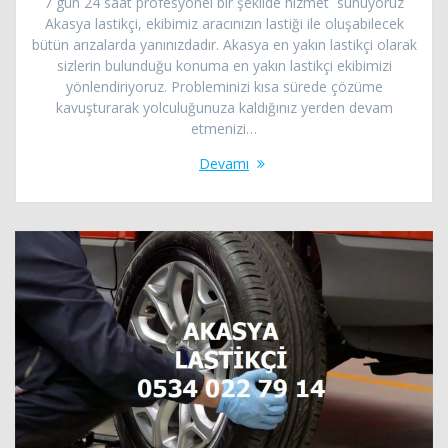
7 gün 24 saat profesyonel bir şekilde hizmet sunuyoruz
Akasya lastikçi, ekibimiz aracınızın lastiği ile oluşabilecek
bütün arızalarda yanınızdadır. Akasya en yakın lastikçi olarak
sizlerin bulunduğu konuma en yakın lastikçi ekibimizi
yönlendiriyoruz. Probleminizi kısa sürede çözüme
kavuşturarak yolculuğunuza kaldığınız yerden devam
etmenizi…
Devamı