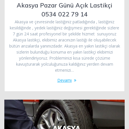
Akasya Pazar Günü Açık Lastikçi
0534 022 79 14
Akasya ve çevresinde lastiğiniz patladığında , lastiğiniz
kesildiğinde , yedek lastiğiniz değişmesi gerektiğinde sizlere
7 gün 24 saat profesyonel bir şekilde hizmet sunuyoruz
Akasya lastikçi, ekibimiz aracınızın lastiği ile oluşabilecek
bütün arızalarda yanınızdadır. Akasya en yakın lastikçi olarak
sizlerin bulunduğu konuma en yakın lastikçi ekibimizi
yönlendiriyoruz. Probleminizi kısa sürede çözüme
kavuşturarak yolculuğunuza kaldığınız yerden devam
etmenizi…
Devamı