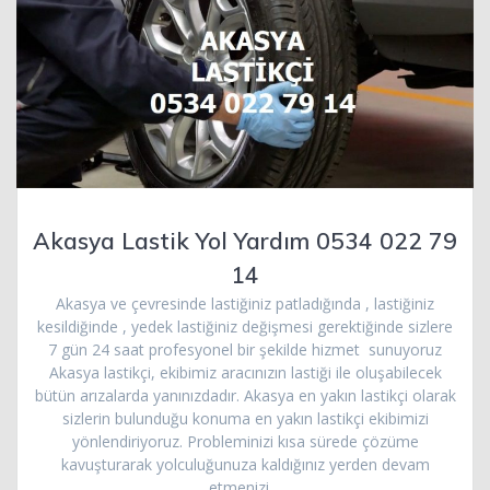
Akasya Lastik Yol Yardım 0534 022 79
14
Akasya ve çevresinde lastiğiniz patladığında , lastiğiniz
kesildiğinde , yedek lastiğiniz değişmesi gerektiğinde sizlere
7 gün 24 saat profesyonel bir şekilde hizmet sunuyoruz
Akasya lastikçi, ekibimiz aracınızın lastiği ile oluşabilecek
bütün arızalarda yanınızdadır. Akasya en yakın lastikçi olarak
sizlerin bulunduğu konuma en yakın lastikçi ekibimizi
yönlendiriyoruz. Probleminizi kısa sürede çözüme
kavuşturarak yolculuğunuza kaldığınız yerden devam
etmenizi…