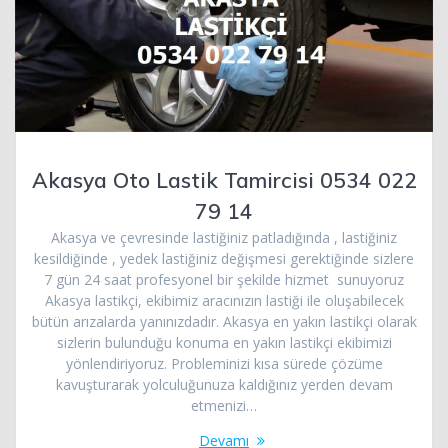
Akasya Oto Lastik Tamircisi 0534 022
79 14
Akasya ve çevresinde lastiğiniz patladığında , lastiğiniz
kesildiğinde , yedek lastiğiniz değişmesi gerektiğinde sizlere
7 gün 24 saat profesyonel bir şekilde hizmet sunuyoruz
Akasya lastikçi, ekibimiz aracınızın lastiği ile oluşabilecek
bütün arızalarda yanınızdadır. Akasya en yakın lastikçi olarak
sizlerin bulunduğu konuma en yakın lastikçi ekibimizi
yönlendiriyoruz. Probleminizi kısa sürede çözüme
kavuşturarak yolculuğunuza kaldığınız yerden devam
etmenizi…
Devamı