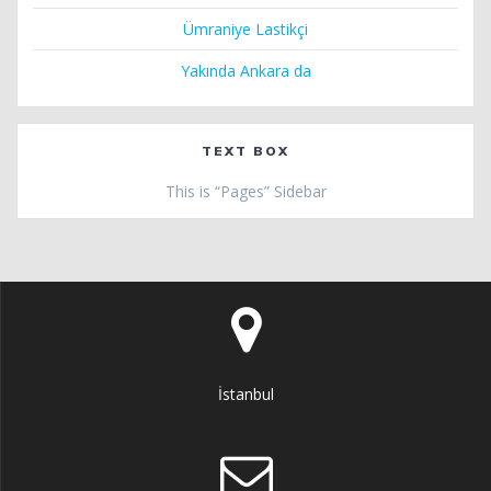
Ümraniye Lastikçi
Yakında Ankara da
TEXT BOX
This is “Pages” Sidebar
İstanbul