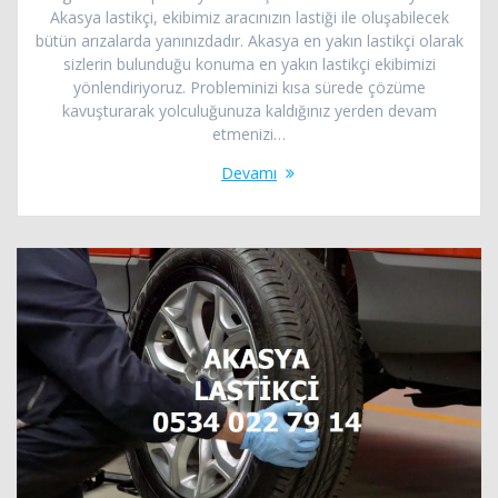
Akasya lastikçi, ekibimiz aracınızın lastiği ile oluşabilecek
bütün arızalarda yanınızdadır. Akasya en yakın lastikçi olarak
sizlerin bulunduğu konuma en yakın lastikçi ekibimizi
yönlendiriyoruz. Probleminizi kısa sürede çözüme
kavuşturarak yolculuğunuza kaldığınız yerden devam
etmenizi…
Devamı