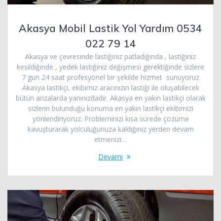
Akasya Mobil Lastik Yol Yardım 0534
022 79 14
Akasya ve çevresinde lastiğiniz patladığında , lastiğiniz
kesildiğinde , yedek lastiğiniz değişmesi gerektiğinde sizlere
7 gün 24 saat profesyonel bir şekilde hizmet sunuyoruz
Akasya lastikçi, ekibimiz aracınızın lastiği ile oluşabilecek
bütün arızalarda yanınızdadır. Akasya en yakın lastikçi olarak
sizlerin bulunduğu konuma en yakın lastikçi ekibimizi
yönlendiriyoruz. Probleminizi kısa sürede çözüme
kavuşturarak yolculuğunuza kaldığınız yerden devam
etmenizi…
Devamı